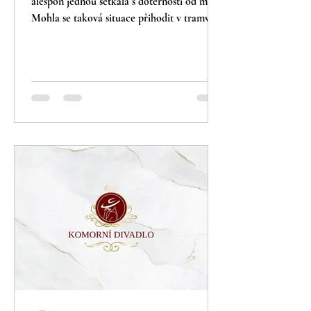
alespoň jednou setkala s dotěrností od muže.
Mohla se taková situace přihodit v tramvaji,
na...