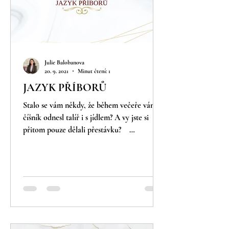
Julie Balobanova
20. 9. 2021
Minut čtení: 1
JAZYK PŘÍBORŮ
Stalo se vám někdy, že během večeře vám
číšník odnesl talíř i s jídlem? A vy jste si
přitom pouze dělali přestávku? ⠀
Domnívám se, že k...