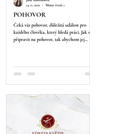
Julie Balobanova
14. 11. 2021
Minut čtení: 1
POHOVOR
Čeká vás pohovor, důležitá událost pro
každého člověka, který hledá práci. Jak se
připravit na pohovor, tak abychom jej
úspěšně...