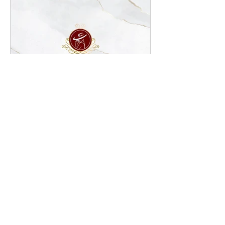
Julie Balobanova
15. 9. 2021
Minut čtení: 1
JAK PŘIMĚT OSTATNÍ, ABY
SE CHOVALI SLUŠNĚ?
✨Docela často dostávám dotazy typu: Jak
přimět partnera, aby se choval podle
pravidel etikety? ✨⠀ Rodiče mého přítele
se nechovají slušně...