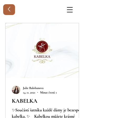
Julie Balobanova
14. 11. 2021
Minut čtení: 1
KABELKA
✨Součástí šatníku každé dámy je bezesporu
kabelka. ✨⠀ Kabelkou můžete krásné