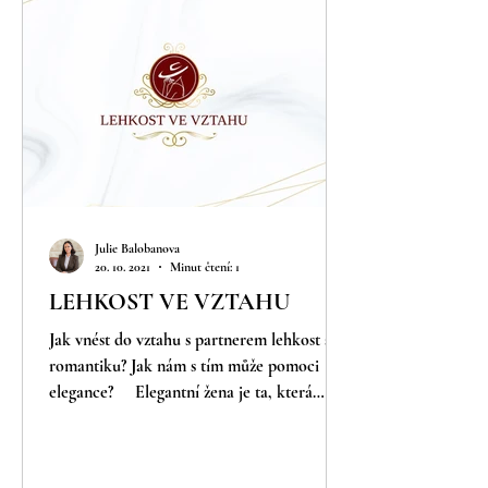
Julie Balobanova
20. 10. 2021
Minut čtení: 1
LEHKOST VE VZTAHU
Jak vnést do vztahu s partnerem lehkost a
romantiku? Jak nám s tím může pomoci
elegance? ⠀ Elegantní žena je ta, která
kolem sebe vytváří...