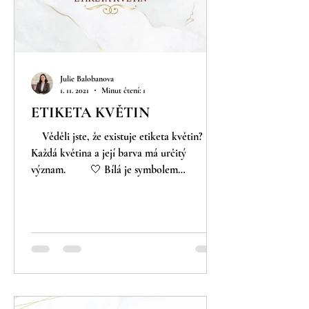
Julie Balobanova
1. 11. 2021
Minut čtení: 1
ETIKETA KVĚTIN
⠀ Věděli jste, že existuje etiketa květin? ⠀
Každá květina a její barva má určitý
význam. ⠀ ⠀ 🤍 Bílá je symbolem
nevinnosti, čistoty,...