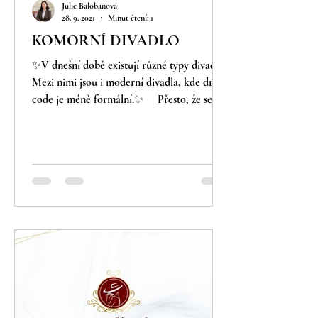
Julie Balobanova
28. 9. 2021
Minut čtení: 1
KOMORNÍ DIVADLO
✨V dnešní době existují různé typy divadel.
Mezi nimi jsou i moderní divadla, kde dress
code je méně formální.✨ ⠀ Přesto, že se
pravidla...