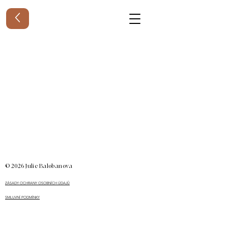
© 2026 Julie Balobanova
ZÁSADY OCHRANY OSOBNÍCH ÚDAJŮ
SMLUVNÍ PODMÍNKY