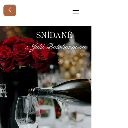
SNÍDANĚ
s Julií Balobanovou