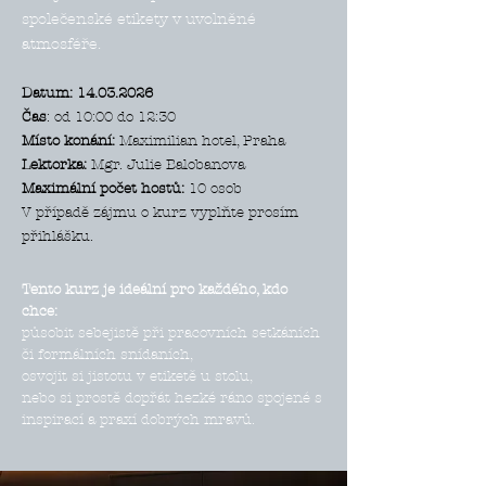
společenské etikety v uvolněné
atmosféře.
Datum:
14.03.2026
Čas
: od 10:00 do 12:30
Místo konání:
Maximilian hotel, Praha
Lektorka:
Mgr. Julie Balobanova
Maximální počet hostů:
10 osob
V případě zájmu o kurz vyplňte prosím
přihlášku.
Tento kurz je ideální pro každého, kdo
chce:
působit sebejistě při pracovních setkáních
či formálních snídaních,
osvojit si jistotu v etiketě u stolu,
nebo si prostě dopřát hezké ráno spojené s
inspirací a praxí dobrých mravů.