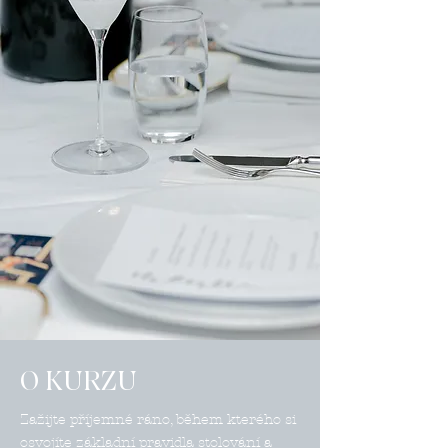
O KURZU
Zažijte příjemné ráno, během kterého si
osvojíte základní pravidla stolování a