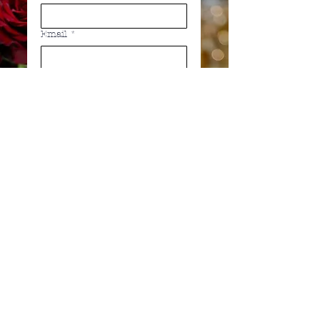
Email
*
Telefon
PŘIHLÁSIT SE NA
KURZ
Podmínky
Pokud se účastník nedostaví na kurz,
uhrazený poplatek se nevrací.
Pokud se účastník nemůže kurzu zúčastnit,
může za sebe poslat náhradníka – tuto
změnu akceptujeme i v den konání akce.