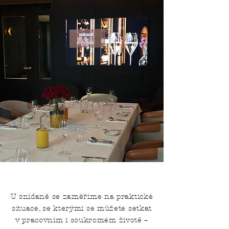
U snídaně se zaměříme na praktické
situace, se kterými se můžete setkat
v pracovním i soukromém životě –