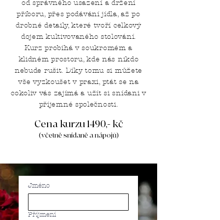
od správného usazení a držení
příboru, přes podávání jídla, až po
drobné detaily, které tvoří celkový
dojem kultivovaného stolování.
Kurz probíhá v soukromém a
klidném prostoru, kde nás nikdo
nebude rušit. Díky tomu si můžete
vše vyzkoušet v praxi, ptát se na
cokoliv vás zajímá a užít si snídani v
příjemné společnosti.
Cena kurzu 1490,- kč
(včetně snídaně a nápojů)
Jméno
Příjmení