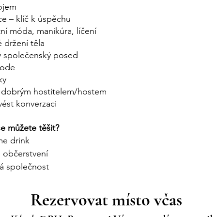
ojem
e – klíč k úspěchu
ní móda, manikúra, líčení
 držení těla
ý společenský posed
code
ky
t dobrým hostitelem/hostem
ést konverzaci
e můžete těšit?
e drink
 občerstvení
ná společnost
Rezervovat místo včas