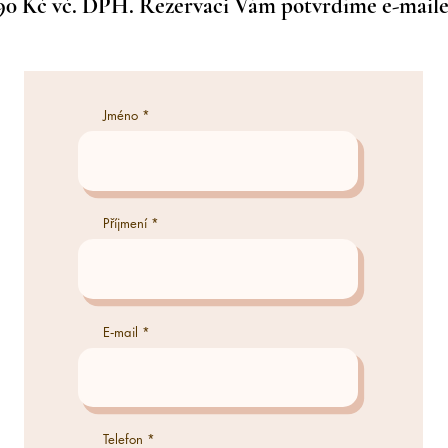
90
Kč vč. DPH. Rezervaci Vám potvrdíme e-mail
Jméno
Příjmení
E‑mail
Telefon