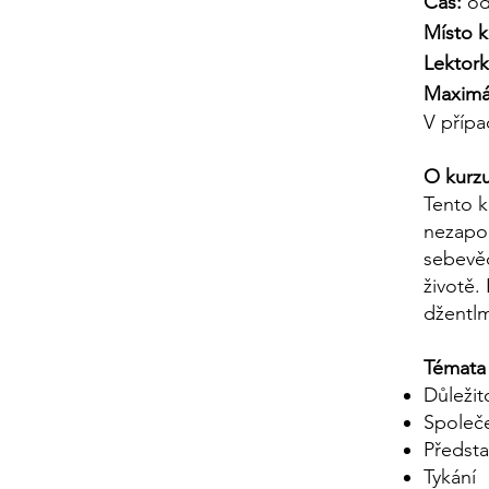
Čas:
od
Místo k
Lektork
Maximál
V přípa
O kurz
Tento k
nezapom
sebevěd
životě.
džentl
Témata
Důležit
Společe
Předsta
Tykání