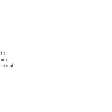
šit
vním
se stal