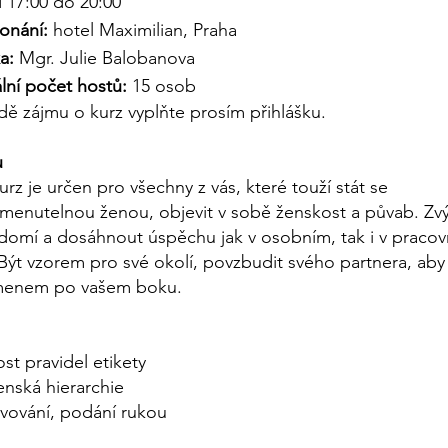
 17:00 do 20:00
onání:
hotel Maximilian, Praha
a:
Mgr. Julie Balobanova
ní počet hostů:
15 osob
dě zájmu o kurz vyplňte prosím přihlášku.
u
urz je určen pro všechny z vás, které touží stát se
enutelnou ženou, objevit v sobě ženskost a půvab. Zvý
omí a dosáhnout úspěchu jak v osobním, tak i v praco
 Být vzorem pro své okolí, povzbudit svého partnera, aby 
menem po vašem boku.
ost pravidel etikety
nská hierarchie
vování, podání rukou