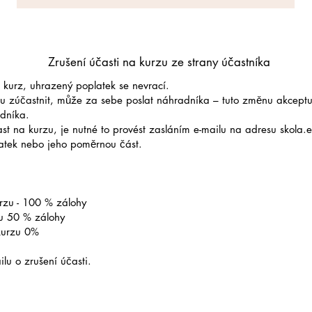
Zrušení účasti na kurzu ze strany účastníka
 kurz, uhrazený poplatek se nevrací.
u zúčastnit, může za sebe poslat náhradníka – tuto změnu akcept
dníka.
ast na kurzu, je nutné to provést zasláním e-mailu na adresu skola
latek nebo jeho poměrnou část.
rzu - 100 % zálohy
zu 50 % zálohy
kurzu 0%
lu o zrušení účasti.