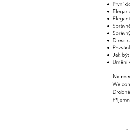
První d
Eleganc
Elegant
Správné
Správn
Dress 
Pozván
Jak bý
Umění v
Na co s
Welcom
Drobné
Příjem