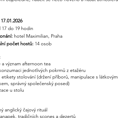
17.01.2026
 17 do 19 hodin
onání:
hotel Maximilian, Praha
ní počet hostů:
14
osob
:
e a význam afternoon tea
konzumaci jednotlivých pokrmů z etažéru
a etikety stolování (držení příborů, manipulace s látkovým
kem, správný společenský posed)
zace u stolu
ý anglický čajový rituál
anapek, tradičních scones a dezertů