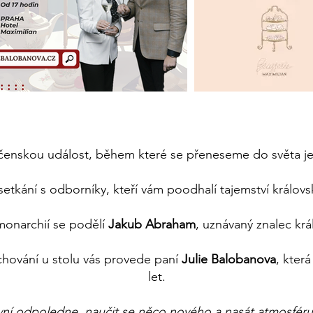
enskou událost, během které se přeneseme do světa je
etkání s odborníky, kteří vám poodhalí tajemství královské
i monarchií se podělí
Jakub Abraham
, uznávaný znalec krá
chování u stolu vás provede paní
Julie Balobanova
, kter
let.
rativní odpoledne, naučit se něco nového a nasát atmosfé