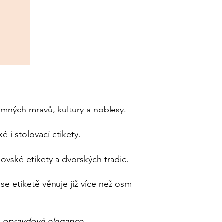
mných mravů, kultury a noblesy.
 i stolovací etikety.
lovské etikety a dvorských tradic.
á se etiketě věnuje již více než osm
ru opravdové elegance
.