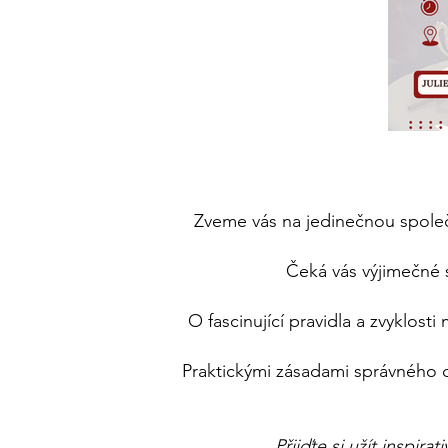
Zveme vás na jedinečnou společ
Čeká vás výjimečné s
O fascinující pravidla a zvyklost
Praktickými zásadami správného 
Přijďte si užít inspi