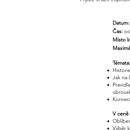
Datum: 
Čas:
od
Místo k
Maximál
Témata
Histori
Jak na 
Pravidl
ubrous
Konver
V ceně
Oblíben
Výběr k