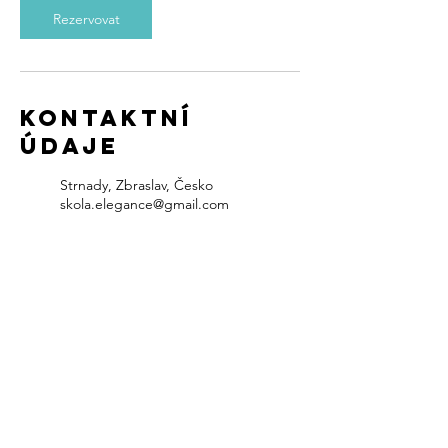
Rezervovat
Kontaktní
údaje
Strnady, Zbraslav, Česko
skola.elegance@gmail.com
Národní 135/14, 110 00 Nové
Město, Česko
skola.elegance@gmail.com
© 2026 Julie Balobanova